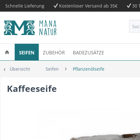
Schnelle Lieferung
Kostenloser Versand ab 35€
30 T
SEIFEN
ZUBEHÖR
BADEZUSÄTZE
Übersicht
Seifen
Pflanzenölseife
Kaffeeseife