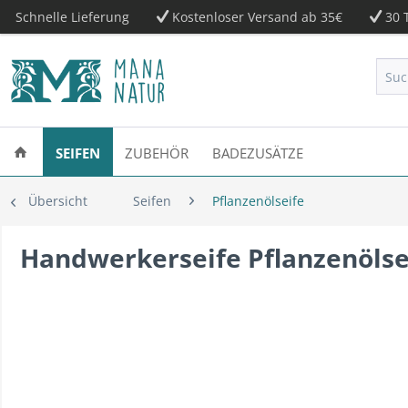
Schnelle Lieferung
Kostenloser Versand ab 35€
30 T
SEIFEN
ZUBEHÖR
BADEZUSÄTZE
Übersicht
Seifen
Pflanzenölseife
Handwerkerseife Pflanzenölse